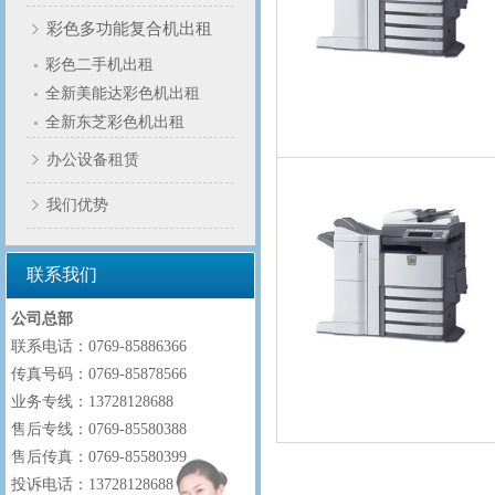
彩色多功能复合机出租
彩色二手机出租
全新美能达彩色机出租
全新东芝彩色机出租
办公设备租赁
我们优势
联系我们
公司总部
联系电话：0769-85886366
传真号码：0769-85878566
业务专线：13728128688
售后专线：0769-85580388
售后传真：0769-85580399
投诉电话：13728128688