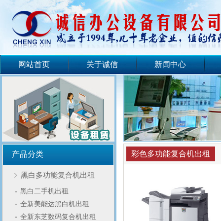
网站首页
关于诚信
新闻中心
彩色多功能复合机出租
产品分类
黑白多功能复合机出租
黑白二手机出租
全新美能达黑白机出租
全新东芝数码复合机出租