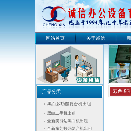
网站首页
关于诚信
彩色多
产品分类
黑白多功能复合机出租
黑白二手机出租
全新美能达黑白机出租
全新东芝数码复合机出租