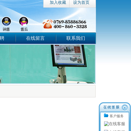
加入收藏
设为首页
聘
在线留言
联系我们
客户服务