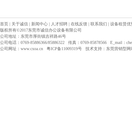
首页
|
关于诚信
|
新闻中心
|
人才招聘
|
在线反馈
|
联系我们
|
设备租赁优
版权所有©2017东莞市诚信办公设备有限公司
公司地址：东莞市厚街镇吉祥路46号
公司电话：0769-85886366/85886322 传真：0769-85878566 E_mail：chen
公司网址：www.cxoa.cn
粤ICP备11009319号
技术支持：
东莞营销型网